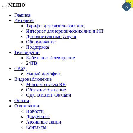
×
×
×
×
×
×
×
×
×
×
×
×
×
×
×
×
×
МЕНЮ
×
×
×
Главная
Интернет
Тарифы для физических лиц
Интернет для юридических лиц и ИП
Дополнительные услуги
Оборудование
Поддержка
Телевидение
Кабельное Телевидение
24ТВ
СКУД
Умный домофон
Видеонаблюдение
Монтаж систем ВН
Облачное хранение
CДC ВИЗИТ-ОнЛайн
Оплата
О компании
Новости
Документы
Архивные акции
Контакты