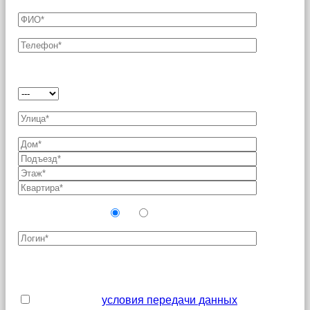
Выберите тарифный план*:
Новый абонент?
Да
Нет
Поля, отмеченные звездочкой (*), являются
обязательными для заполнения
Я принимаю
условия передачи данных