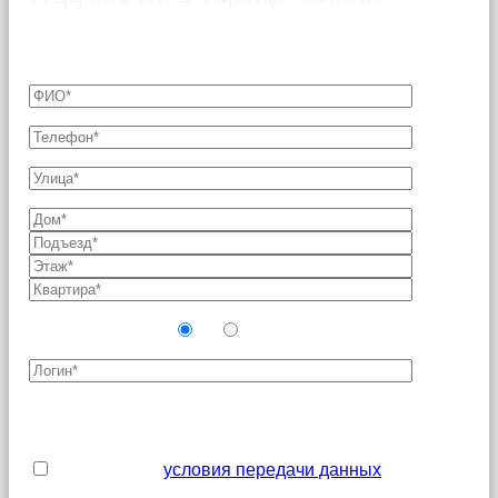
Подключение возможно только после согласования
технической возможности с Оператором связи.
Новый абонент?
Да
Нет
Поля, отмеченные звездочкой (*), являются
обязательными для заполнения
Я принимаю
условия передачи данных