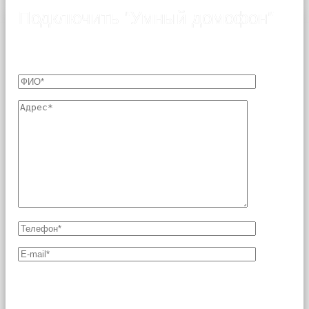
Подключить "Умный домофон"
Оформление заявки на подключение услуги «Умный
домофон»
Поля, отмеченные звездочкой (*), являются
обязательными для заполнения