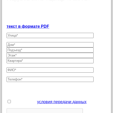
Оформление заявки на подключение интернета в
Ивантеевке
Договор-оферта о предоставлении услуг связи
физическим лицам:
текст в формате PDF
Поля, отмеченные звездочкой (*), являются
обязательными для заполнения
Я принимаю
условия передачи данных