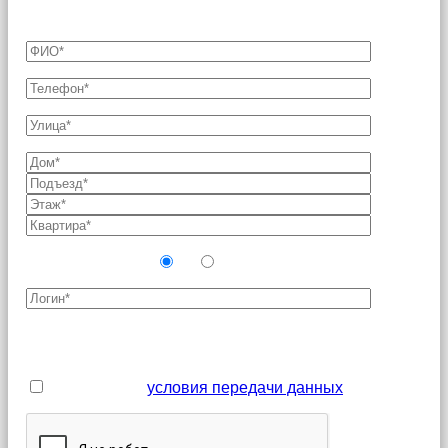
технической возможности с Оператором связи.
Новый абонент?
Да
Нет
Поля, отмеченные звездочкой (*), являются
обязательными для заполнения
Я принимаю
условия передачи данных