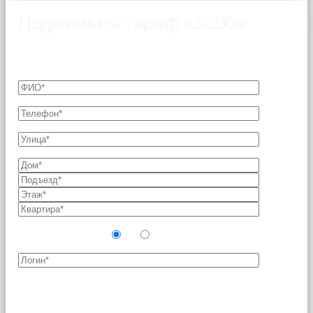
Подключить тариф «S500»
Подключение возможно только после согласования
технической возможности с Оператором связи.
Новый абонент?
Да
Нет
Поля, отмеченные звездочкой (*), являются
обязательными для заполнения