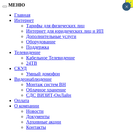
×
×
×
×
×
×
×
×
×
×
×
×
×
×
×
×
×
МЕНЮ
×
×
×
Главная
Интернет
Тарифы для физических лиц
Интернет для юридических лиц и ИП
Дополнительные услуги
Оборудование
Поддержка
Телевидение
Кабельное Телевидение
24ТВ
СКУД
Умный домофон
Видеонаблюдение
Монтаж систем ВН
Облачное хранение
CДC ВИЗИТ-ОнЛайн
Оплата
О компании
Новости
Документы
Архивные акции
Контакты