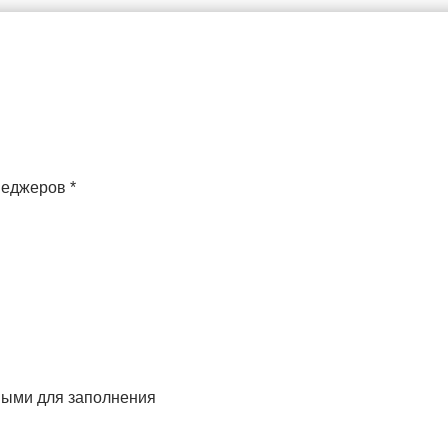
неджеров
*
ьными для заполнения